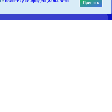
ите
политику конфиденциальности
.
Принять
Центр детско-юношеского
туризма, краеведения и
экскурсий
Учебно-методический центр