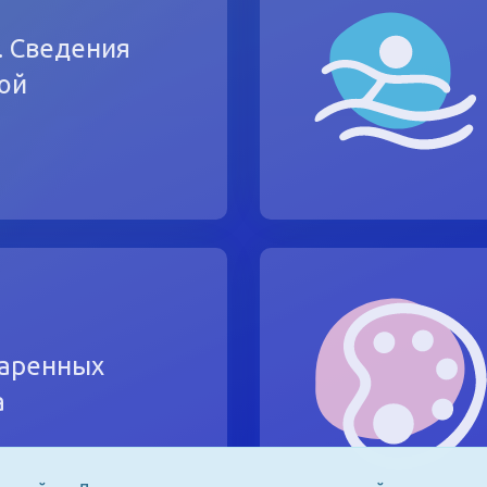
. Сведения
ой
даренных
а